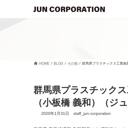
コ
ナ
ン
ビ
テ
ゲ
ン
ー
ツ
シ
へ
ョ
ス
ン
キ
に
ッ
移
プ
動
HOME
BLOG
その他
群馬県プラスチックス工業振興
群馬県プラスチックス工
（小板橋 義和）（ジ
2020年1月31日
staff_jun-corporation