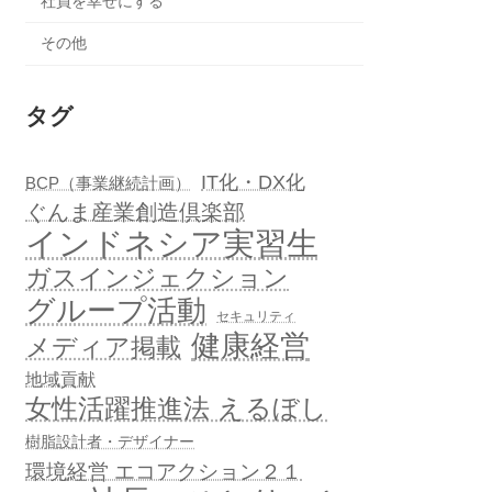
社員を幸せにする
その他
タグ
IT化・DX化
BCP（事業継続計画）
ぐんま産業創造倶楽部
インドネシア実習生
ガスインジェクション
グループ活動
セキュリティ
健康経営
メディア掲載
地域貢献
女性活躍推進法 えるぼし
樹脂設計者・デザイナー
環境経営 エコアクション２１