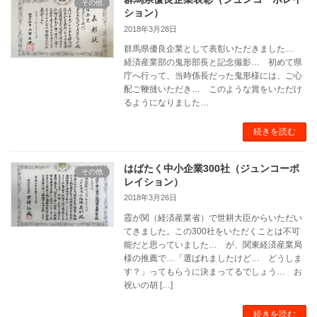
その他
ション）
2018年3月28日
群馬県優良企業として表彰いただきました…
経済産業部の鬼形部長と記念撮影… 初めて県
庁へ行って、当時係長だった鬼形様には、ご心
配ご鞭撻いただき… このような賞をいただけ
るようになりました…
続きを読む
はばたく中小企業300社（ジュンコーポ
その他
レイション）
2018年3月26日
霞が関（経済産業省）で世耕大臣からいただい
てきました。この300社をいただくことは不可
能だと思っていました… が、関東経済産業局
様の推薦で…「選ばれましたけど… どうしま
す？」ってもらうに決まってるでしょう… お
祝いの胡 […]
続きを読む