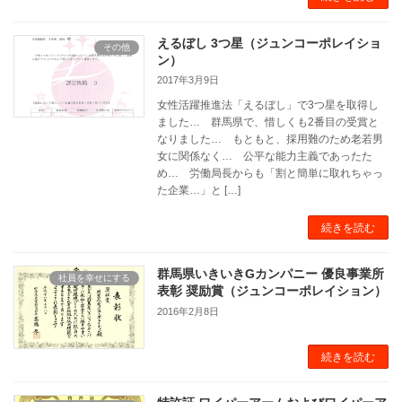
えるぼし 3つ星（ジュンコーポレイショ
その他
ン）
2017年3月9日
女性活躍推進法「えるぼし」で3つ星を取得し
ました… 群馬県で、惜しくも2番目の受賞と
なりました… もともと、採用難のため老若男
女に関係なく… 公平な能力主義であったた
め… 労働局長からも「割と簡単に取れちゃっ
た企業…」と […]
続きを読む
群馬県いきいきGカンパニー 優良事業所
社員を幸せにする
表彰 奨励賞（ジュンコーポレイション）
2016年2月8日
続きを読む