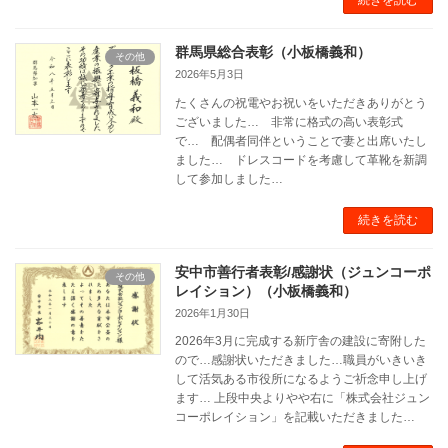
続きを読む
群馬県総合表彰（小板橋義和）
その他
2026年5月3日
たくさんの祝電やお祝いをいただきありがとう
ございました… 非常に格式の高い表彰式
で… 配偶者同伴ということで妻と出席いたし
ました… ドレスコードを考慮して革靴を新調
して参加しました…
続きを読む
安中市善行者表彰/感謝状（ジュンコーポ
その他
レイション）（小板橋義和）
2026年1月30日
2026年3月に完成する新庁舎の建設に寄附した
ので…感謝状いただきました…職員がいきいき
して活気ある市役所になるようご祈念申し上げ
ます… 上段中央よりやや右に「株式会社ジュン
コーポレイション」を記載いただきました…