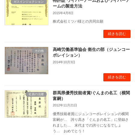
特許証 ワイパーアームおよびワイパーア
ガスインジェクション
ームの製造方法
2015年4月8日
株式会社ミツバ様との共同出願
続きを読む
高崎労働基準協会 衛生の部（ジュンコー
その他
ポレイション）
2014年10月3日
続きを読む
群馬県優秀技能者賞/ぐんまの名工（横関
社員の活躍
富嗣）
2012年11月21日
優秀技能者賞にジュンコーポレイションの横関
富嗣が… 誇り高き「ぐんまの名工」に登録さ
れました… 末代までの誇りになるでしょ
う… おめでとう！