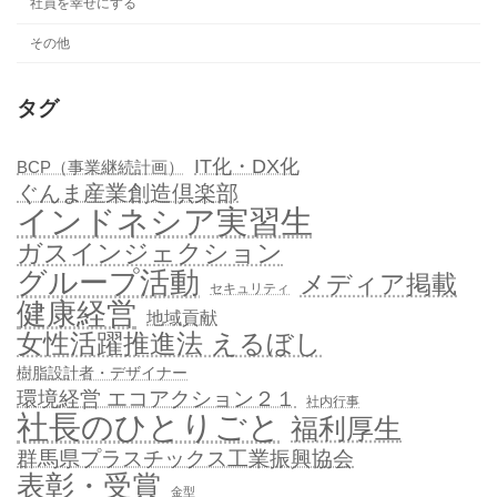
社員を幸せにする
送
その他
り
タグ
IT化・DX化
BCP（事業継続計画）
ぐんま産業創造倶楽部
インドネシア実習生
ガスインジェクション
グループ活動
メディア掲載
セキュリティ
健康経営
地域貢献
女性活躍推進法 えるぼし
樹脂設計者・デザイナー
環境経営 エコアクション２１
社内行事
社長のひとりごと
福利厚生
群馬県プラスチックス工業振興協会
表彰・受賞
金型