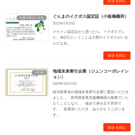
続きを読む
ぐんまのイクボス認定証（小板橋義和）
社員を幸せにする
2021年2月10日
イケメン認定証かと思ったら、イクボスでし
た。№211ということは大勢のイクボスがいる
んだなあ。
続きを読む
地域未来牽引企業（ジュンコーポレイシ
その他
ョン）
2020年10月13日
経済産業省の地域未来牽引企業に選定いただき
ました… 群馬県産業支援機構様の推薦でいた
だくことになり… 改めて身を正す所存で
す… 祝電等いただき、ありがとうございま
す…
続きを読む