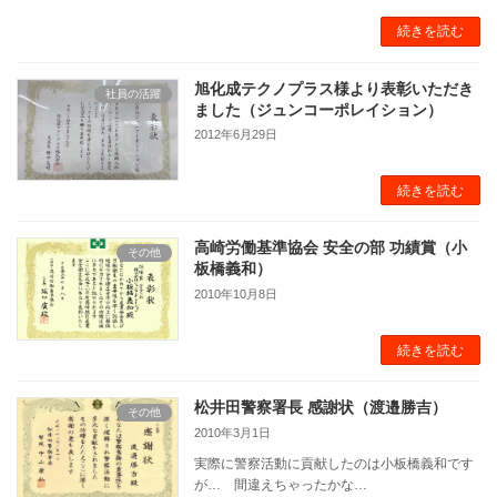
続きを読む
旭化成テクノプラス様より表彰いただき
社員の活躍
ました（ジュンコーポレイション）
2012年6月29日
続きを読む
高崎労働基準協会 安全の部 功績賞（小
その他
板橋義和）
2010年10月8日
続きを読む
松井田警察署長 感謝状（渡邉勝吉）
その他
2010年3月1日
実際に警察活動に貢献したのは小板橋義和です
が… 間違えちゃったかな…