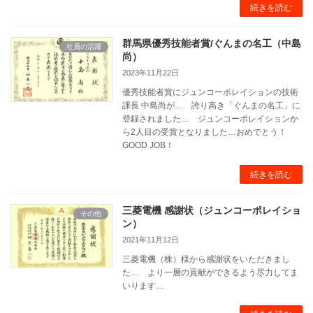
続きを読む
群馬県優秀技能者賞/ぐんまの名工（中島
社員の活躍
尚）
2023年11月22日
優秀技能者賞にジュンコーポレイションの技術
課長 中島尚が… 誇り高き「ぐんまの名工」に
登録されました… ジュンコーポレイションか
ら2人目の受賞となりました…おめでとう！
GOOD JOB！
続きを読む
三菱電機 感謝状（ジュンコーポレイショ
その他
ン）
2021年11月12日
三菱電機（株）様から感謝状をいただきまし
た… より一層の貢献ができるよう尽力してま
いります…