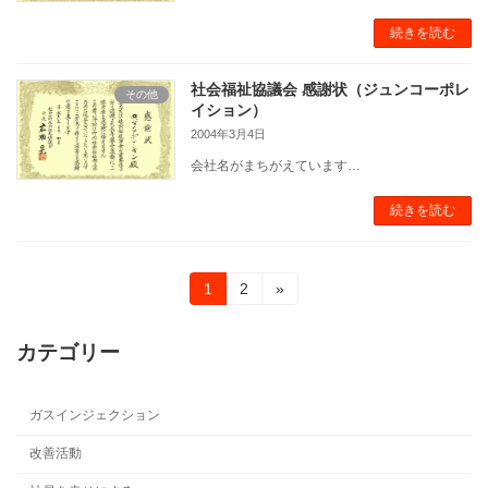
続きを読む
社会福祉協議会 感謝状（ジュンコーポレ
その他
イション）
2004年3月4日
会社名がまちがえています…
続きを読む
投
固
固
1
2
»
定
定
稿
ペ
ペ
ー
ー
カテゴリー
の
ジ
ジ
ペ
ガスインジェクション
ー
改善活動
ジ