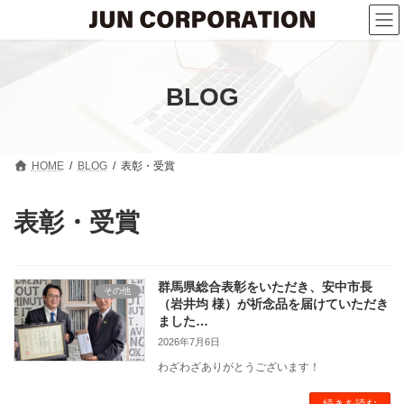
コ
ナ
ン
ビ
テ
ゲ
ン
ー
ツ
シ
へ
ョ
BLOG
ス
ン
キ
に
ッ
移
プ
動
HOME
BLOG
表彰・受賞
表彰・受賞
群馬県総合表彰をいただき、安中市長
その他
（岩井均 様）が祈念品を届けていただき
ました…
2026年7月6日
わざわざありがとうございます！