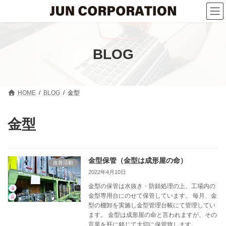
コ
ナ
ン
ビ
テ
ゲ
ン
ー
ツ
シ
へ
ョ
BLOG
ス
ン
キ
に
ッ
移
プ
動
HOME
BLOG
金型
金型
金型保管（金型は成形屋の命）
改善活動
2022年4月10日
金型の保管は水抜き・防錆処理の上、工場内の
金型専用台にのせて保管しています。 毎月、金
型の棚卸を実施し金型管理台帳にて管理してい
ます。 金型は成形屋の命と言われますが、その
言葉を肝に銘じて大切に保管致します。