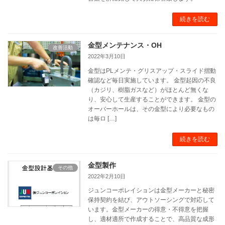
続きを読む
金型メンテナンス・OH
改善活動
2022年3月10日
金型はPLメンテ・グリスアップ・スライド摺動
確認など毎日実施しています。 金型起因の不良
（カジリ、樹脂ガスなど）がほとんど無くな
り、安心して生産することができます。 金型の
オーバーホールは、その金型により必要なもの
は毎ロ […]
続きを読む
金型製作
その他
2022年2月10日
ジュンコーポレイションは金型メーカーと秘密
保持契約を結び、アウトソーシングで対応して
います。金型メーカーの得意・不得意を把握
し、適材適所で作成することで、高品質な成形