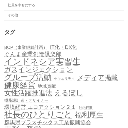
社員を幸せにする
その他
タグ
IT化・DX化
BCP（事業継続計画）
ぐんま産業創造倶楽部
インドネシア実習生
ガスインジェクション
グループ活動
メディア掲載
セキュリティ
健康経営
地域貢献
女性活躍推進法 えるぼし
樹脂設計者・デザイナー
環境経営 エコアクション２１
社内行事
社長のひとりごと
福利厚生
群馬県プラスチックス工業振興協会