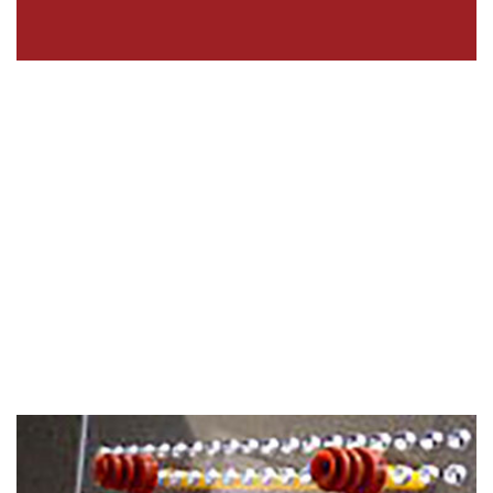
チャック板
【
自社商品】チャック板
作業効率大幅アップ！
簡単位置決めできるチャック板
（特許出願済）