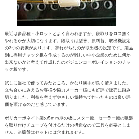
最近は多品種・小ロットとよく言われますが、段取りをロス無く
やれるかが大切になります。段取りは型替、原料替、取出機設定
の3つの要素があります。忘れがちなのが取出機の設定です。製品
別に専用チャック板を作成するのが難しい中小企業のために何か
出来ないかと考えて作成したのがジュンコーポレイションのチャ
ック板です。
試しに当社で使ってみたところ、かなり勝手が良く驚きました。
立ち合いにみえるお客様や協力メーカー様にも好評で販売に踏み
切りました。利益を考えずやさしい気持ちで作ったものは良い評
価を頂けるのだと感じています。
ポリカーボネイト製の5ｍｍ厚の板にスター殿、セーラー殿の吸盤
を取り付けチューブを付けるだけの構造なので工具を必要としま
せん。※吸盤はセットには含まれません。