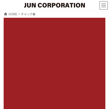
コ
ナ
ン
ビ
テ
ゲ
HOME
チャック板
ン
ー
ツ
シ
へ
ョ
ス
ン
キ
に
ッ
移
プ
動