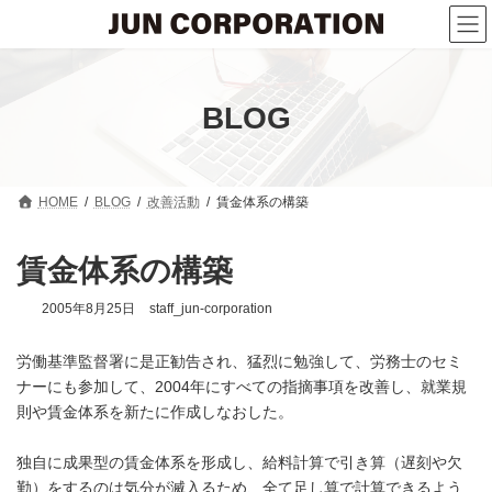
コ
ナ
ン
ビ
テ
ゲ
ン
ー
ツ
シ
へ
ョ
BLOG
ス
ン
キ
に
ッ
移
プ
動
HOME
BLOG
改善活動
賃金体系の構築
賃金体系の構築
2005年8月25日
staff_jun-corporation
労働基準監督署に是正勧告され、猛烈に勉強して、労務士のセミ
ナーにも参加して、2004年にすべての指摘事項を改善し、就業規
則や賃金体系を新たに作成しなおした。
独自に成果型の賃金体系を形成し、給料計算で引き算（遅刻や欠
勤）をするのは気分が滅入るため、全て足し算で計算できるよう