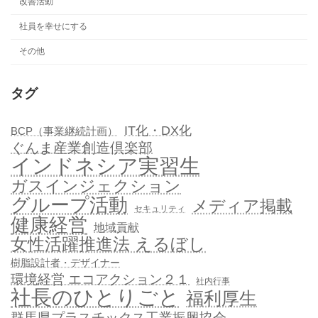
改善活動
社員を幸せにする
その他
タグ
IT化・DX化
BCP（事業継続計画）
ぐんま産業創造倶楽部
インドネシア実習生
ガスインジェクション
グループ活動
メディア掲載
セキュリティ
健康経営
地域貢献
女性活躍推進法 えるぼし
樹脂設計者・デザイナー
環境経営 エコアクション２１
社内行事
社長のひとりごと
福利厚生
群馬県プラスチックス工業振興協会