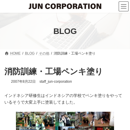
コ
ナ
ン
ビ
テ
ゲ
ン
ー
ツ
シ
へ
ョ
BLOG
ス
ン
キ
に
ッ
移
プ
動
HOME
BLOG
その他
消防訓練・工場ペンキ塗り
消防訓練・工場ペンキ塗り
2007年8月22日
staff_jun-corporation
インドネシア研修生はインドネシアの学校でペンキ塗りをやって
いるそうで大変上手に塗装してました。