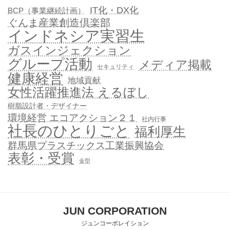
IT化・DX化
BCP（事業継続計画）
ぐんま産業創造倶楽部
インドネシア実習生
ガスインジェクション
グループ活動
メディア掲載
セキュリティ
健康経営
地域貢献
女性活躍推進法 えるぼし
樹脂設計者・デザイナー
環境経営 エコアクション２１
社内行事
社長のひとりごと
福利厚生
群馬県プラスチックス工業振興協会
表彰・受賞
金型
JUN CORPORATION
ジュンコーポレイション