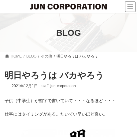
コ
ナ
ン
ビ
テ
ゲ
ン
ー
ツ
シ
へ
ョ
BLOG
ス
ン
キ
に
ッ
移
プ
動
HOME
BLOG
その他
明日やろうは バカやろう
明日やろうは バカやろう
2021年12月1日
staff_jun-corporation
子供（中学生）が習字で書いていて・・・なるほど・・・
仕事にはタイミングがある。たいてい早いほど良い。