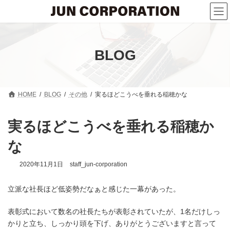
コ
ナ
ン
ビ
テ
ゲ
ン
ー
ツ
シ
へ
ョ
BLOG
ス
ン
キ
に
ッ
移
プ
動
HOME
BLOG
その他
実るほどこうべを垂れる稲穂かな
実るほどこうべを垂れる稲穂か
な
2020年11月1日
staff_jun-corporation
立派な社長ほど低姿勢だなぁと感じた一幕があった。
表彰式において数名の社長たちが表彰されていたが、1名だけしっ
かりと立ち、しっかり頭を下げ、ありがとうございますと言って