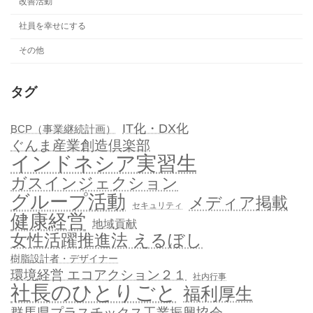
改善活動
社員を幸せにする
その他
タグ
IT化・DX化
BCP（事業継続計画）
ぐんま産業創造倶楽部
インドネシア実習生
ガスインジェクション
グループ活動
メディア掲載
セキュリティ
健康経営
地域貢献
女性活躍推進法 えるぼし
樹脂設計者・デザイナー
環境経営 エコアクション２１
社内行事
社長のひとりごと
福利厚生
群馬県プラスチックス工業振興協会