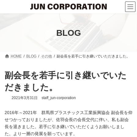
コ
ナ
ン
ビ
テ
ゲ
ン
ー
ツ
シ
へ
ョ
BLOG
ス
ン
キ
に
ッ
移
プ
動
HOME
BLOG
その他
副会長を若手に引き継いでいただきました。
副会長を若手に引き継いでいた
だきました。
2021年3月31日
staff_jun-corporation
2016年～2021年 群馬県プラスチックス工業振興協会 副会長を仰
せつかっておりましたが、佐羽会長の会長交代に伴い、私も副会
長を退きました。若手に引き継いでいただくようお願いしまし
た。より一層の発展を願っています。