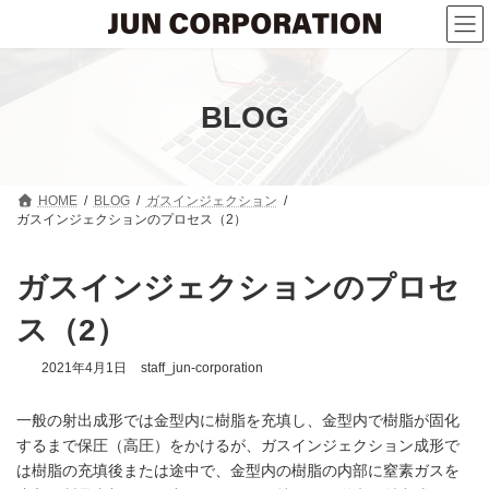
コ
ナ
ン
ビ
テ
ゲ
ン
ー
ツ
シ
へ
ョ
BLOG
ス
ン
キ
に
ッ
移
プ
動
HOME
BLOG
ガスインジェクション
ガスインジェクションのプロセス（2）
ガスインジェクションのプロセ
ス（2）
2021年4月1日
staff_jun-corporation
一般の射出成形では金型内に樹脂を充填し、金型内で樹脂が固化
するまで保圧（高圧）をかけるが、ガスインジェクション成形で
は樹脂の充填後または途中で、金型内の樹脂の内部に窒素ガスを