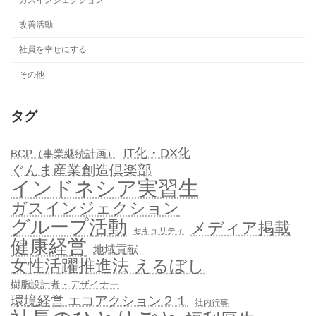
ガスインジェクション
改善活動
社員を幸せにする
その他
タグ
IT化・DX化
BCP（事業継続計画）
ぐんま産業創造倶楽部
インドネシア実習生
ガスインジェクション
グループ活動
メディア掲載
セキュリティ
健康経営
地域貢献
女性活躍推進法 えるぼし
樹脂設計者・デザイナー
環境経営 エコアクション２１
社内行事