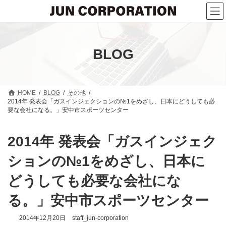
コ
ナ
ン
ビ
テ
ゲ
ン
ー
ツ
シ
へ
ョ
BLOG
ス
ン
キ
に
ッ
移
プ
動
HOME
BLOG
その他
2014年 発表会「ガスインジェクションの№1をめざし、日本にどうしても必
要な会社になる。」安中市スポーツセンター
2014年 発表会「ガスインジェク
ションの№1をめざし、日本に
どうしても必要な会社にな
る。」安中市スポーツセンター
2014年12月20日
staff_jun-corporation