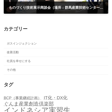
ものづくり技術展示商談会（場所：群馬産業技術センター）Since 2011
2015年2月6日
カテゴリー
ガスインジェクション
改善活動
社員を幸せにする
その他
タグ
IT化・DX化
BCP（事業継続計画）
ぐんま産業創造倶楽部
インドネシア実習生