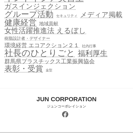
ガスインジェクション
グループ活動
メディア掲載
セキュリティ
健康経営
地域貢献
女性活躍推進法 えるぼし
樹脂設計者・デザイナー
環境経営 エコアクション２１
社内行事
社長のひとりごと
福利厚生
群馬県プラスチックス工業振興協会
表彰・受賞
金型
JUN CORPORATION
ジュンコーポレイション