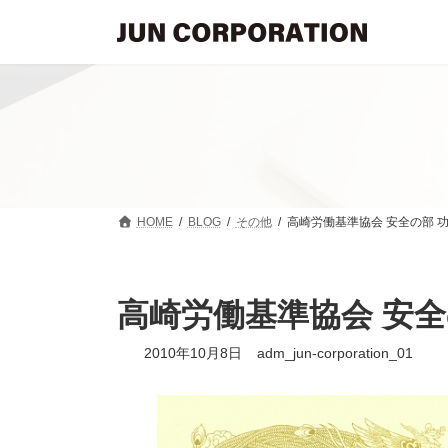
コ
ナ
ン
ビ
テ
ゲ
ン
ー
ツ
シ
へ
ョ
ス
ン
キ
に
ッ
移
プ
動
HOME
BLOG
その他
高崎労働基準協会 安全の部 
高崎労働基準協会 安
2010年10月8日
adm_jun-corporation_01