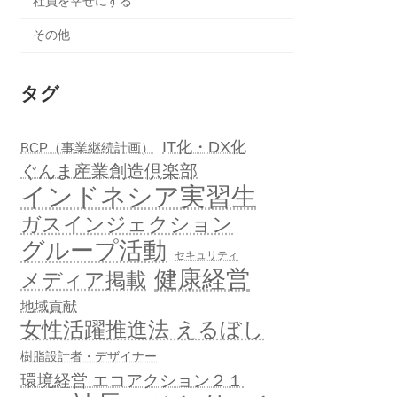
社員を幸せにする
その他
タグ
IT化・DX化
BCP（事業継続計画）
ぐんま産業創造倶楽部
インドネシア実習生
ガスインジェクション
グループ活動
セキュリティ
健康経営
メディア掲載
地域貢献
女性活躍推進法 えるぼし
樹脂設計者・デザイナー
環境経営 エコアクション２１