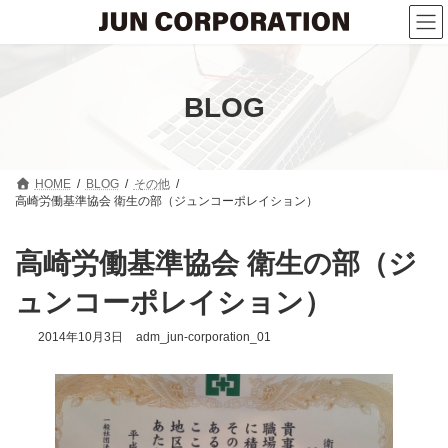
コ
ナ
ン
ビ
テ
ゲ
ン
ー
ツ
シ
へ
ョ
BLOG
ス
ン
キ
に
ッ
移
プ
動
HOME
BLOG
その他
高崎労働基準協会 衛生の部（ジュンコーポレイション）
高崎労働基準協会 衛生の部（ジ
ュンコーポレイション）
2014年10月3日
adm_jun-corporation_01