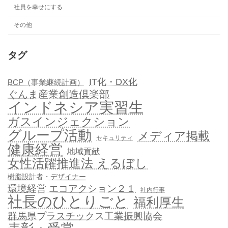
社員を幸せにする
その他
タグ
IT化・DX化
BCP（事業継続計画）
ぐんま産業創造倶楽部
インドネシア実習生
ガスインジェクション
グループ活動
メディア掲載
セキュリティ
健康経営
地域貢献
女性活躍推進法 えるぼし
樹脂設計者・デザイナー
環境経営 エコアクション２１
社内行事
社長のひとりごと
福利厚生
群馬県プラスチックス工業振興協会