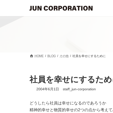
コ
ナ
ン
ビ
テ
ゲ
ン
ー
ツ
シ
へ
ョ
ス
ン
キ
に
ッ
移
プ
動
HOME
BLOG
その他
社員を幸せにするために
社員を幸せにするため
2004年6月1日
staff_jun-corporation
どうしたら社員は幸せになるのであろうか
精神的幸せと物質的幸せの2つの点から考えて