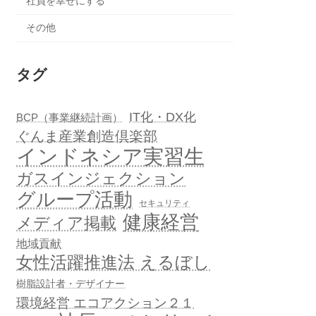
社員を幸せにする
その他
タグ
IT化・DX化
BCP（事業継続計画）
ぐんま産業創造倶楽部
インドネシア実習生
ガスインジェクション
グループ活動
セキュリティ
健康経営
メディア掲載
地域貢献
女性活躍推進法 えるぼし
樹脂設計者・デザイナー
環境経営 エコアクション２１