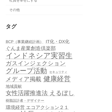
社員を幸せにする
その他
タグ
IT化・DX化
BCP（事業継続計画）
ぐんま産業創造倶楽部
インドネシア実習生
ガスインジェクション
グループ活動
セキュリティ
健康経営
メディア掲載
地域貢献
女性活躍推進法 えるぼし
樹脂設計者・デザイナー
環境経営 エコアクション２１