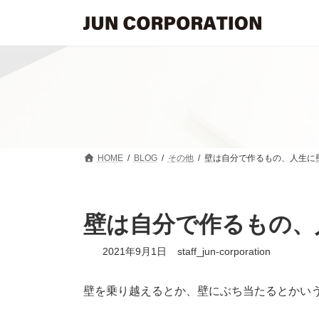
コ
ナ
ン
ビ
テ
ゲ
ン
ー
ツ
シ
へ
ョ
ス
ン
キ
に
ッ
移
プ
動
HOME
BLOG
その他
壁は自分で作るもの、人生に
壁は自分で作るもの、
2021年9月1日
staff_jun-corporation
壁を乗り越えるとか、壁にぶち当たるとかい