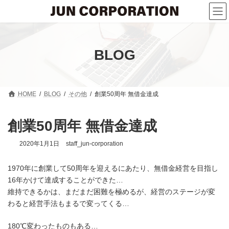
コ
ナ
ン
ビ
テ
ゲ
ン
ー
ツ
シ
へ
ョ
BLOG
ス
ン
キ
に
ッ
移
プ
動
HOME
BLOG
その他
創業50周年 無借金達成
創業50周年 無借金達成
2020年1月1日
staff_jun-corporation
1970年に創業して50周年を迎えるにあたり、無借金経営を目指し
16年かけて達成することができた…
維持できるかは、まだまだ困難を極めるが、経営のステージが変
わると経営手法もまるで変ってくる…
180℃変わったものもある…