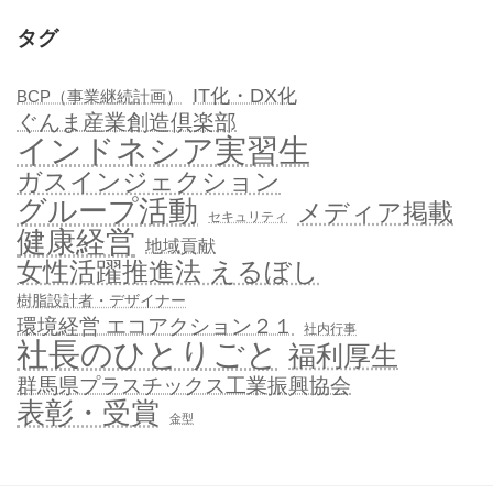
タグ
IT化・DX化
BCP（事業継続計画）
ぐんま産業創造倶楽部
インドネシア実習生
ガスインジェクション
グループ活動
メディア掲載
セキュリティ
健康経営
地域貢献
女性活躍推進法 えるぼし
樹脂設計者・デザイナー
環境経営 エコアクション２１
社内行事
社長のひとりごと
福利厚生
群馬県プラスチックス工業振興協会
表彰・受賞
金型