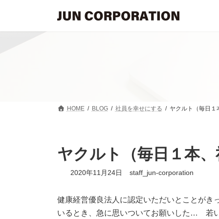
コ
ナ
ン
ビ
テ
ゲ
ン
ー
ツ
シ
へ
ョ
ス
ン
キ
に
ッ
移
プ
動
HOME
BLOG
社員を幸せにする
ヤクルト（毎日１
ヤクルト（毎日１本、
2020年11月24日
staff_jun-corporation
健康経営優良法人に認定いただいとことがき
いるとき、急に思いついてお願いした… 若