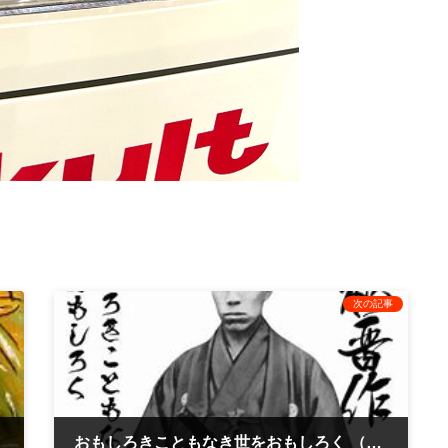
次の記事
おもしろきこともなき世をおもしろく （すみなすものは心なりけり）