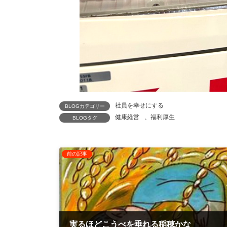
社員を幸せにする
BLOGカテゴリー
健康経営
、
福利厚生
BLOGタグ
前の記事
実るほどこうべを垂れる稲穂かな