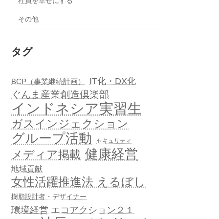
社員を幸せにする
その他
タグ
IT化・DX化
BCP（事業継続計画）
ぐんま産業創造倶楽部
インドネシア実習生
ガスインジェクション
グループ活動
セキュリティ
健康経営
メディア掲載
地域貢献
女性活躍推進法 えるぼし
樹脂設計者・デザイナー
環境経営 エコアクション２１