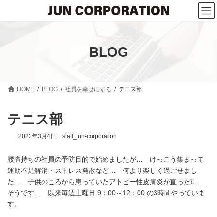
コ
ナ
ン
ビ
テ
ゲ
ン
ー
ツ
シ
へ
ョ
BLOG
ス
ン
キ
に
ッ
移
プ
動
HOME
BLOG
社員を幸せにする
テニス部
テニス部
2023年3月4日
staff_jun-corporation
腰痛持ちの社員の予防目的で始めましたが… けっこう集まって
運動不足解消・ストレス発散など… 何より楽しく過ごせまし
た… 子供のころから患っていたアトピー性皮膚炎が直った⁈…
そうです… 以来毎週土曜日 9：00～12：00 の3時間やっていま
す。