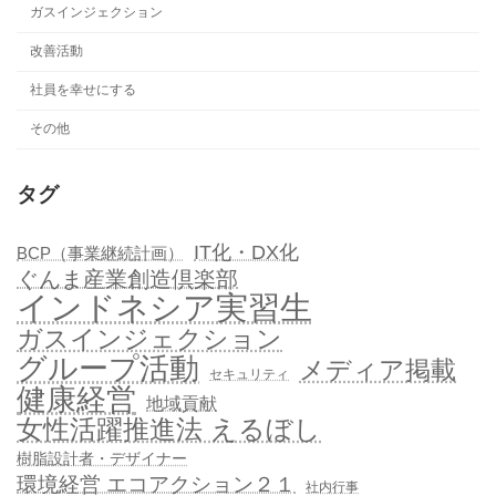
ガスインジェクション
改善活動
社員を幸せにする
その他
タグ
IT化・DX化
BCP（事業継続計画）
ぐんま産業創造倶楽部
インドネシア実習生
ガスインジェクション
グループ活動
メディア掲載
セキュリティ
健康経営
地域貢献
女性活躍推進法 えるぼし
樹脂設計者・デザイナー
環境経営 エコアクション２１
社内行事