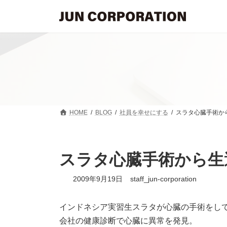
コ
ナ
ン
ビ
テ
ゲ
ン
ー
ツ
シ
へ
ョ
ス
ン
キ
に
ッ
移
プ
動
HOME
BLOG
社員を幸せにする
スラタ心臓手術か
スラタ心臓手術から生
2009年9月19日
staff_jun-corporation
インドネシア実習生スラタが心臓の手術をし
会社の健康診断で心臓に異常を発見。