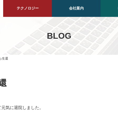
テクノロジー
会社案内
BLOG
ら生還
還
て元気に退院しました。