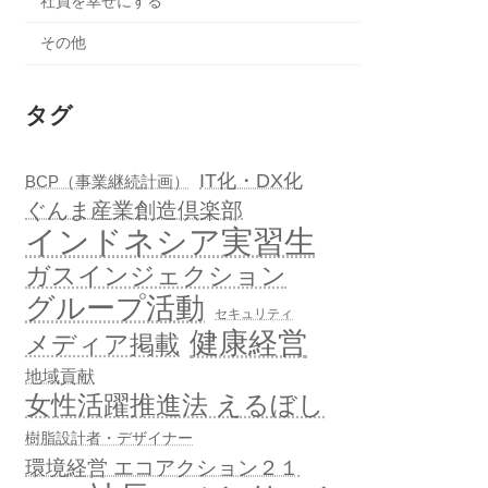
社員を幸せにする
その他
タグ
IT化・DX化
BCP（事業継続計画）
ぐんま産業創造倶楽部
インドネシア実習生
ガスインジェクション
グループ活動
セキュリティ
健康経営
メディア掲載
地域貢献
女性活躍推進法 えるぼし
樹脂設計者・デザイナー
環境経営 エコアクション２１