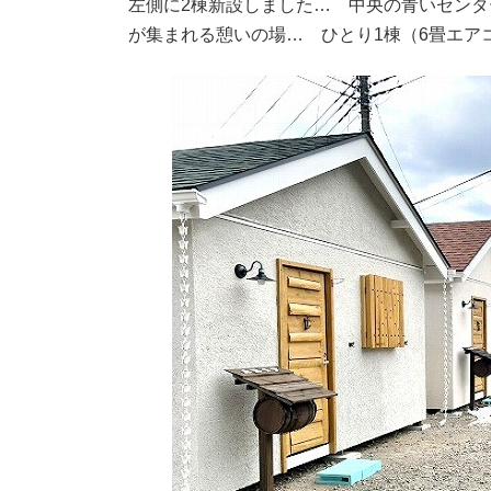
左側に2棟新設しました… 中央の青いセン
が集まれる憩いの場… ひとり1棟（6畳エア