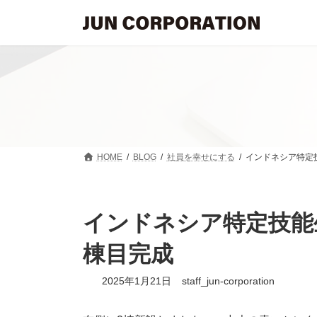
コ
ナ
ン
ビ
テ
ゲ
ン
ー
ツ
シ
へ
ョ
ス
ン
キ
に
ッ
移
プ
動
HOME
BLOG
社員を幸せにする
インドネシア特定
インドネシア特定技能
棟目完成
2025年1月21日
staff_jun-corporation