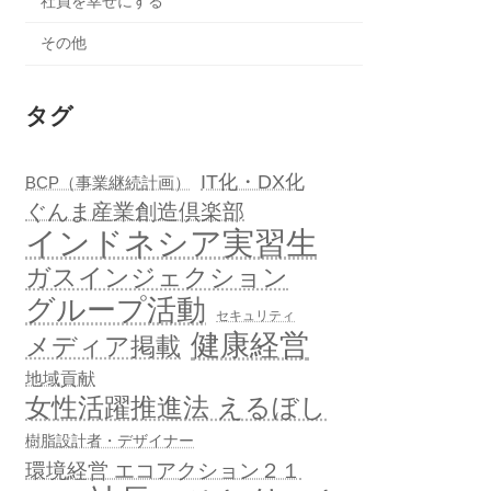
社員を幸せにする
その他
タグ
IT化・DX化
BCP（事業継続計画）
ぐんま産業創造倶楽部
インドネシア実習生
ガスインジェクション
グループ活動
セキュリティ
健康経営
メディア掲載
地域貢献
女性活躍推進法 えるぼし
樹脂設計者・デザイナー
環境経営 エコアクション２１