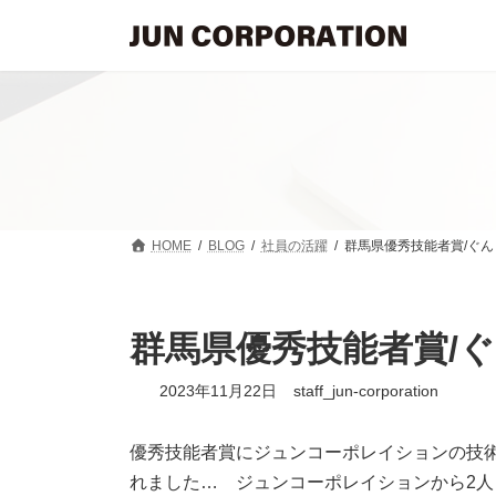
コ
ナ
ン
ビ
テ
ゲ
ン
ー
ツ
シ
へ
ョ
ス
ン
キ
に
ッ
移
プ
動
HOME
BLOG
社員の活躍
群馬県優秀技能者賞/ぐん
群馬県優秀技能者賞/ぐ
2023年11月22日
staff_jun-corporation
優秀技能者賞にジュンコーポレイションの技術
れました… ジュンコーポレイションから2