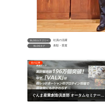
社員の活躍
BLOGカテゴリー
表彰・受賞
BLOGタグ
前の記事
ぐんま産業創造倶楽部 オータムセミナー 「なぜ『VALX』はレッドオーシャンで勝てたのか？」株式会社レバレッジ 只石昌幸様（会場：高崎アリーナ）
2023年11月21日