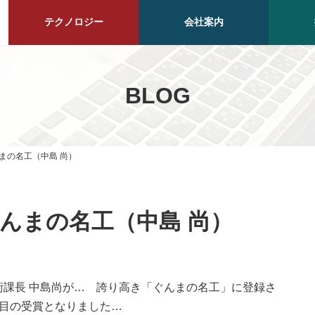
テクノロジー
会社案内
BLOG
まの名工（中島 尚）
んまの名工（中島 尚）
課長 中島尚が… 誇り高き「ぐんまの名工」に登録さ
人目の受賞となりました…