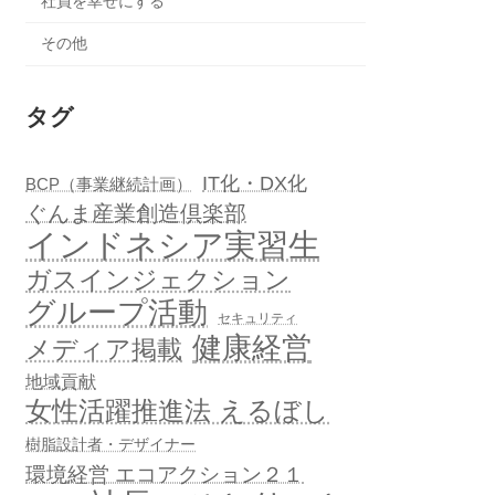
社員を幸せにする
その他
タグ
IT化・DX化
BCP（事業継続計画）
ぐんま産業創造倶楽部
インドネシア実習生
ガスインジェクション
グループ活動
セキュリティ
健康経営
メディア掲載
地域貢献
女性活躍推進法 えるぼし
樹脂設計者・デザイナー
環境経営 エコアクション２１