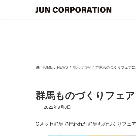
コ
ナ
ン
ビ
テ
ゲ
ン
ー
ツ
シ
へ
ョ
ス
ン
キ
に
ッ
移
プ
動
HOME
NEWS
展示会情報
群馬ものづくりフェアに
群馬ものづくりフェア
2022年9月8日
Gメッセ群馬で行われた群馬ものづくりフェ