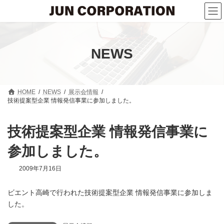
コ
ナ
ン
ビ
テ
ゲ
ン
ー
ツ
シ
へ
ョ
NEWS
ス
ン
キ
に
ッ
移
プ
動
HOME
NEWS
展示会情報
技術提案型企業 情報発信事業に参加しました。
技術提案型企業 情報発信事業に
参加しました。
2009年7月16日
ビエント高崎で行われた技術提案型企業 情報発信事業に参加しま
した。