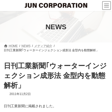
コ
ナ
ン
ビ
テ
ゲ
ン
ー
ツ
シ
へ
ョ
NEWS
ス
ン
キ
に
ッ
移
プ
動
HOME
NEWS
メディア紹介
日刊工業新聞｢ウォーターインジェクション成形法 金型内を動態解析」
日刊工業新聞｢ウォーターインジ
ェクション成形法 金型内を動態
解析」
2011年11月2日
日刊工業新聞に掲載されました。