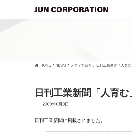
コ
ナ
ン
ビ
テ
ゲ
ン
ー
ツ
シ
へ
ョ
ス
ン
キ
に
ッ
移
プ
動
HOME
NEWS
メディア紹介
日刊工業新聞「人育む
日刊工業新聞「人育む
2009年6月9日
日刊工業新聞に掲載されました。