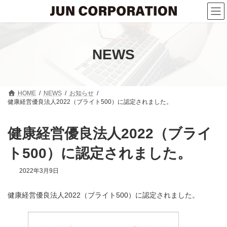
コ
ナ
ン
ビ
テ
ゲ
ン
ー
ツ
シ
へ
ョ
NEWS
ス
ン
キ
に
ッ
移
プ
動
HOME
NEWS
お知らせ
健康経営優良法人2022（ブライト500）に認定されました。
健康経営優良法人2022（ブライ
ト500）に認定されました。
2022年3月9日
健康経営優良法人2022（ブライト500）に認定されました。