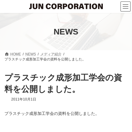
コ
ナ
ン
ビ
テ
ゲ
ン
ー
ツ
シ
へ
ョ
NEWS
ス
ン
キ
に
ッ
移
プ
動
HOME
NEWS
メディア紹介
プラスチック成形加工学会の資料を公開しました。
プラスチック成形加工学会の資
料を公開しました。
2011年10月1日
プラスチック成形加工学会の資料を公開しました。