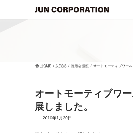
コ
ナ
ン
ビ
テ
ゲ
ン
ー
ツ
シ
へ
ョ
ス
ン
キ
に
ッ
移
プ
動
HOME
NEWS
展示会情報
オートモーティブワール
オートモーティブワー
展しました。
2010年1月20日