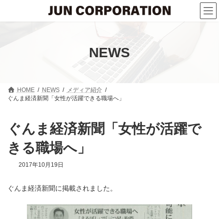
コ
ナ
ン
ビ
テ
ゲ
ン
ー
ツ
シ
へ
ョ
NEWS
ス
ン
キ
に
ッ
移
プ
動
HOME
NEWS
メディア紹介
ぐんま経済新聞「女性が活躍できる職場へ」
ぐんま経済新聞「女性が活躍で
きる職場へ」
2017年10月19日
ぐんま経済新聞に掲載されました。