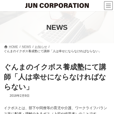
コ
ナ
ン
ビ
テ
ゲ
ン
ー
ツ
シ
へ
ョ
NEWS
ス
ン
キ
に
ッ
移
プ
動
HOME
NEWS
お知らせ
ぐんまのイクボス養成塾にて講師「人は幸せにならなければならない」
ぐんまのイクボス養成塾にて講
師「人は幸せにならなければな
らない」
2018年2月9日
イクボスとは、部下や同僚等の育児や介護、ワークライフバラン
ス等に配慮・理解のあるボス（上司や経営者）のことです。