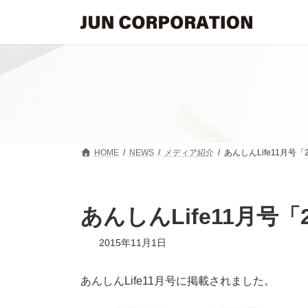
コ
ナ
ン
ビ
テ
ゲ
ン
ー
ツ
シ
へ
ョ
ス
ン
キ
に
ッ
移
プ
動
HOME
NEWS
メディア紹介
あんしんLife11月
あんしんLife11月
2015年11月1日
あんしんLife11月号に掲載されました。