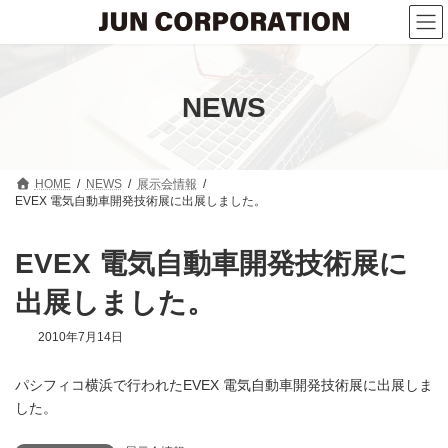
コ
ナ
ン
ビ
テ
ゲ
ン
ー
ツ
シ
へ
ョ
NEWS
ス
ン
キ
に
ッ
移
プ
動
HOME
NEWS
展示会情報
EVEX 電気自動車開発技術展に出展しました。
EVEX 電気自動車開発技術展に
出展しました。
2010年7月14日
パシフィコ横浜で行われたEVEX 電気自動車開発技術展に出展しま
した。