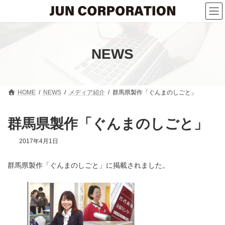
コ
ナ
ン
ビ
テ
ゲ
ン
ー
ツ
シ
へ
ョ
NEWS
ス
ン
キ
に
ッ
移
プ
動
HOME
NEWS
メディア紹介
群馬県製作「ぐんまのしごと」
群馬県製作「ぐんまのしごと」
2017年4月1日
群馬県製作「ぐんまのしごと」に掲載されました。