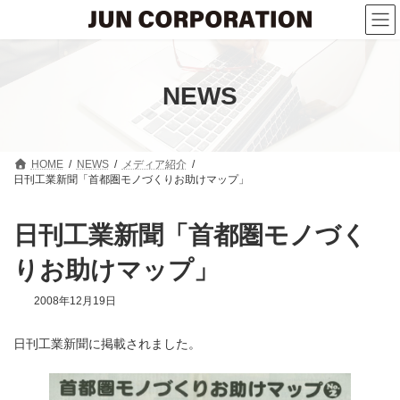
コ
ナ
ン
ビ
テ
ゲ
ン
ー
ツ
シ
へ
ョ
NEWS
ス
ン
キ
に
ッ
移
プ
動
HOME
NEWS
メディア紹介
日刊工業新聞「首都圏モノづくりお助けマップ」
日刊工業新聞「首都圏モノづく
りお助けマップ」
2008年12月19日
日刊工業新聞に掲載されました。