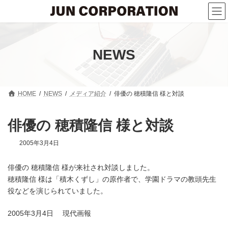
コ
ナ
ン
ビ
テ
ゲ
ン
ー
ツ
シ
へ
ョ
NEWS
ス
ン
キ
に
ッ
移
プ
動
HOME
NEWS
メディア紹介
俳優の 穂積隆信 様と対談
俳優の 穂積隆信 様と対談
2005年3月4日
俳優の 穂積隆信 様が来社され対談しました。
穂積隆信 様は「積木くずし」の原作者で、学園ドラマの教頭先生
役などを演じられていました。
2005年3月4日 現代画報