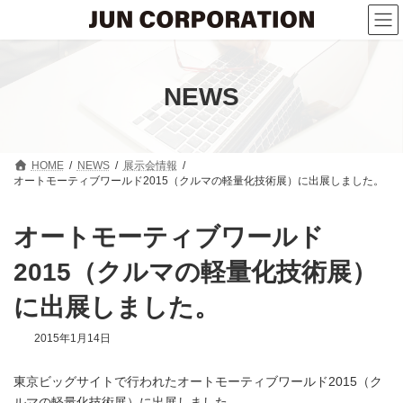
コ
ナ
ン
ビ
テ
ゲ
ン
ー
ツ
シ
へ
ョ
NEWS
ス
ン
キ
に
ッ
移
プ
動
HOME
NEWS
展示会情報
オートモーティブワールド2015（クルマの軽量化技術展）に出展しました。
オートモーティブワールド
2015（クルマの軽量化技術展）
に出展しました。
2015年1月14日
東京ビッグサイトで行われたオートモーティブワールド2015（ク
ルマの軽量化技術展）に出展しました。