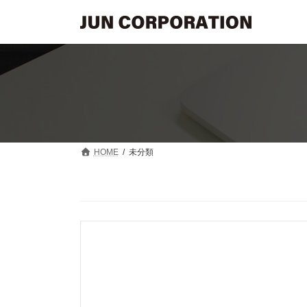
コ
ナ
ン
ビ
テ
ゲ
ン
ー
ツ
シ
へ
ョ
ス
ン
キ
に
ッ
移
プ
動
HOME
未分類